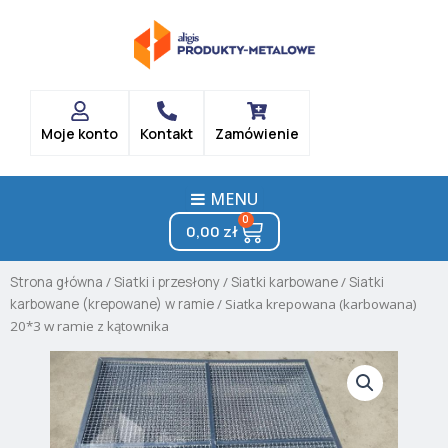
Skip
to
content
Moje konto
Kontakt
Zamówienie
MENU
0
Cart
0,00
zł
Strona główna
/
Siatki i przesłony
/
Siatki karbowane
/
Siatki
karbowane (krepowane) w ramie
/ Siatka krepowana (karbowana)
20*3 w ramie z kątownika