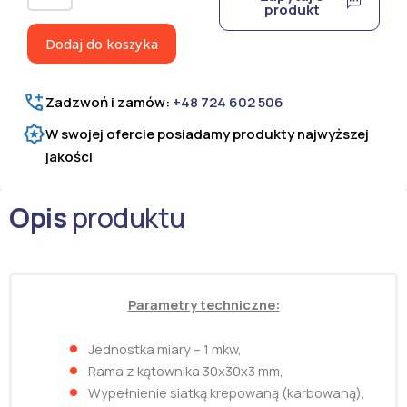
Siatka
produkt
krepowana
(karbowana)
Dodaj do koszyka
20*3
w
ramie
Zadzwoń i zamów:
+48 724 602 506
z
kątownika
W swojej ofercie posiadamy produkty najwyższej
jakości
Opis
produktu
Parametry techniczne:
Jednostka miary – 1 mkw,
Rama z kątownika 30x30x3 mm,
Wypełnienie siatką krepowaną (karbowaną),