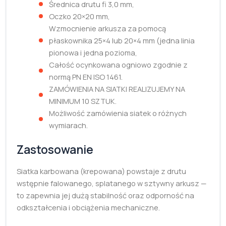
Średnica drutu fi 3,0 mm,
Oczko 20×20 mm,
Wzmocnienie arkusza za pomocą
płaskownika 25×4 lub 20×4 mm (jedna linia
pionowa i jedna pozioma,
Całość ocynkowana ogniowo zgodnie z
normą PN EN ISO 1461.
ZAMÓWIENIA NA SIATKI REALIZUJEMY NA
MINIMUM 10 SZTUK.
Możliwość zamówienia siatek o różnych
wymiarach.
Zastosowanie
Siatka karbowana (krepowana) powstaje z drutu
wstępnie falowanego, splatanego w sztywny arkusz —
to zapewnia jej dużą stabilność oraz odporność na
odkształcenia i obciążenia mechaniczne.