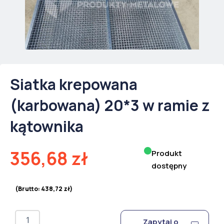
Siatka krepowana
(karbowana) 20*3 w ramie z
kątownika
356,68
zł
Produkt
dostępny
(Brutto:
438,72
zł
)
ilość
Zapytaj o