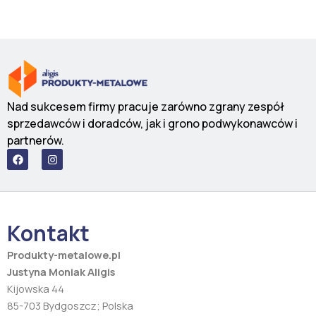
Nad sukcesem firmy pracuje zarówno zgrany zespół
sprzedawców i doradców, jak i grono podwykonawców i
partnerów.
F
I
a
n
c
s
e
t
b
a
o
g
o
r
Kontakt
k
a
m
Produkty-metalowe.pl
Justyna Moniak Aligis
Kijowska 44
85-703 Bydgoszcz; Polska