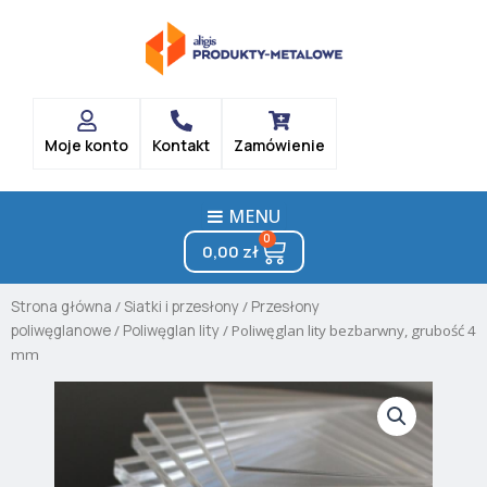
Skip
to
content
Moje konto
Kontakt
Zamówienie
MENU
0
Cart
0,00
zł
Strona główna
/
Siatki i przesłony
/
Przesłony
poliwęglanowe
/
Poliwęglan lity
/ Poliwęglan lity bezbarwny, grubość 4
mm