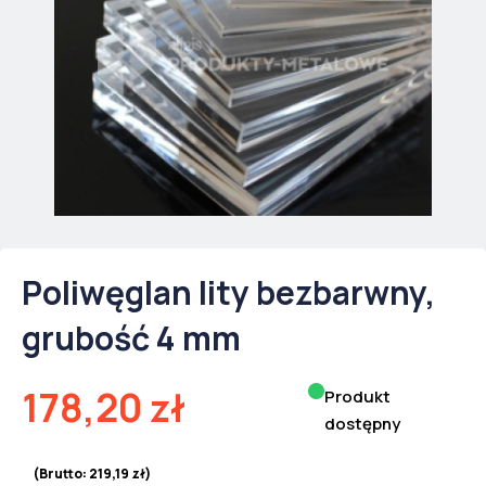
Poliwęglan lity bezbarwny,
grubość 4 mm
178,20
zł
Produkt
dostępny
(Brutto:
219,19
zł
)