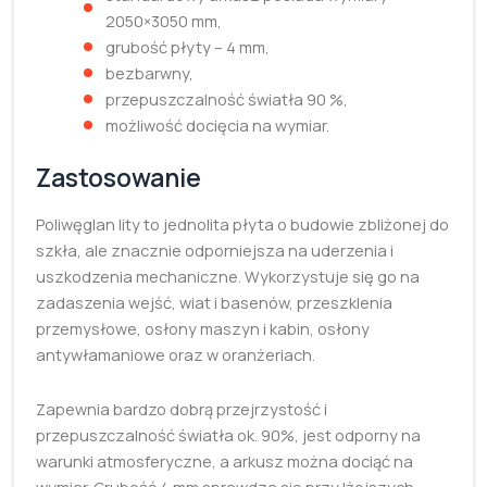
2050×3050 mm,
grubość płyty – 4 mm,
bezbarwny,
przepuszczalność światła 90 %,
możliwość docięcia na wymiar.
Zastosowanie
Poliwęglan lity to jednolita płyta o budowie zbliżonej do
szkła, ale znacznie odporniejsza na uderzenia i
uszkodzenia mechaniczne. Wykorzystuje się go na
zadaszenia wejść, wiat i basenów, przeszklenia
przemysłowe, osłony maszyn i kabin, osłony
antywłamaniowe oraz w oranżeriach.
Zapewnia bardzo dobrą przejrzystość i
przepuszczalność światła ok. 90%, jest odporny na
warunki atmosferyczne, a arkusz można dociąć na
wymiar. Grubość 4 mm sprawdza się przy lżejszych