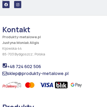
F
I
a
n
c
s
e
t
b
a
o
g
o
r
Kontakt
k
a
m
Produkty-metalowe.pl
Justyna Moniak Aligis
Kijowska 44
85-703 Bydgoszcz; Polska
+48 724 602 506
sklep@produkty-metalowe.pl