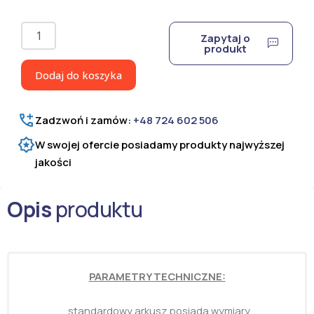
ilość
Zapytaj o
Poliwęglan
produkt
lity
bezbarwny,
Dodaj do koszyka
grubość
4
mm
Zadzwoń i zamów:
+48 724 602 506
W swojej ofercie posiadamy produkty najwyższej
jakości
Opis
produktu
PARAMETRY TECHNICZNE:
standardowy arkusz posiada wymiary