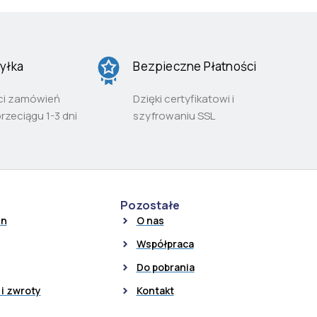
yłka
Bezpieczne Płatności
ci zamówień
Dzięki certyfikatowi i
przeciągu 1-3 dni
szyfrowaniu SSL
Pozostałe
in
O nas
Współpraca
Do pobrania
i zwroty
Kontakt