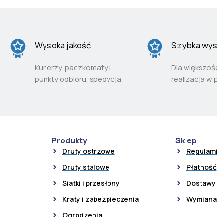
Wysoka jakość
Szybka wys
Kurierzy, paczkomaty i
Dla większoś
punkty odbioru, spedycja
realizacja w 
Produkty
Sklep
Druty ostrzowe
Regulam
Druty stalowe
Płatność
Siatki i przesłony
Dostawy
Kraty i zabezpieczenia
Wymiana 
Ogrodzenia