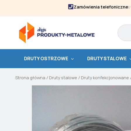
Skip
Zamówienia telefoniczne:
to
content
Search
DRUTY OSTRZOWE
DRUTY STALOWE
Strona główna
/
Druty stalowe
/
Druty konfekcjonowane