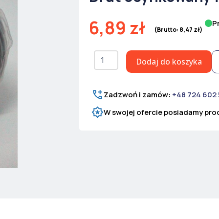
6,89
zł
P
(Brutto:
8,47
zł
)
ilość
Dodaj do koszyka
Drut
ocynkowany
fi
1,0
Zadzwoń i zamów:
+48 724 602
mm
W swojej ofercie posiadamy prod
50
mb