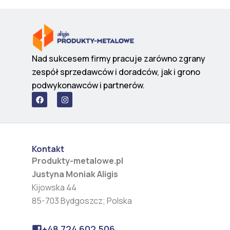
Nad sukcesem firmy pracuje zarówno zgrany
zespół sprzedawców i doradców, jak i grono
podwykonawców i partnerów.
F
I
a
n
c
s
e
t
b
a
o
g
o
r
Kontakt
k
a
m
Produkty-metalowe.pl
Justyna Moniak Aligis
Kijowska 44
85-703 Bydgoszcz; Polska
+48 724 602 506