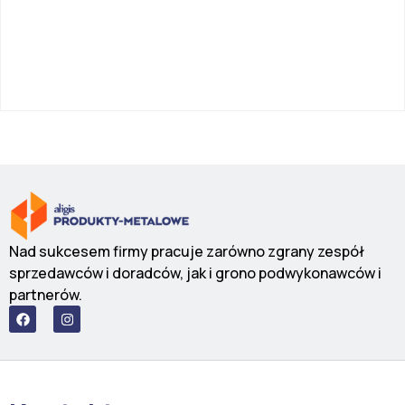
Nad sukcesem firmy pracuje zarówno zgrany zespół
sprzedawców i doradców, jak i grono podwykonawców i
partnerów.
F
I
a
n
c
s
e
t
b
a
o
g
o
r