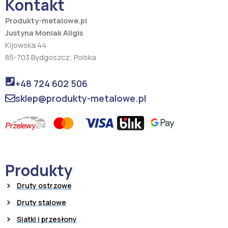
Kontakt
k
a
m
Produkty-metalowe.pl
Justyna Moniak Aligis
Kijowska 44
85-703 Bydgoszcz; Polska
+48 724 602 506
sklep@produkty-metalowe.pl
Produkty
Druty ostrzowe
Druty stalowe
Siatki i przesłony