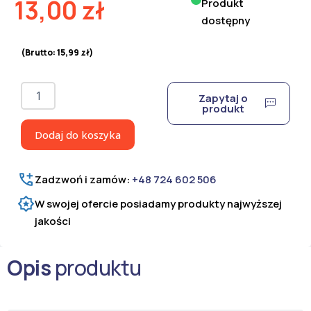
13,00
zł
Produkt
dostępny
(Brutto:
15,99
zł
)
ilość
Zapytaj o
Drut
produkt
ocynkowany
miękki
Dodaj do koszyka
1,0
mm
Zadzwoń i zamów:
+48 724 602 506
W swojej ofercie posiadamy produkty najwyższej
jakości
Opis
produktu