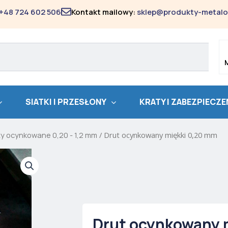
+48 724 602 506
Kontakt mailowy:
sklep@produkty-metalo
SIATKI I PRZESŁONY
KRATY I ZABEZPIECZE
ty ocynkowane 0,20 - 1,2 mm
/ Drut ocynkowany miękki 0,20 mm
Drut ocynkowany 