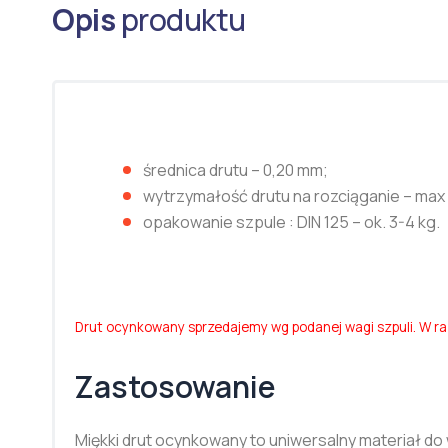
Opis
produktu
średnica drutu – 0,20 mm;
wytrzymałość drutu na rozciąganie – max
opakowanie szpule : DIN 125 – ok. 3-4 kg.
Drut ocynkowany sprzedajemy wg podanej wagi szpuli. W ra
Zastosowanie
Miękki drut ocynkowany to uniwersalny materiał do 