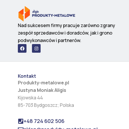
Nad sukcesem firmy pracuje zarówno zgrany
zespół sprzedawców i doradców, jak i grono
podwykonawców i partnerów.
F
I
a
n
c
s
e
t
b
a
o
g
o
r
Kontakt
k
a
m
Produkty-metalowe.pl
Justyna Moniak Aligis
Kijowska 44
85-703 Bydgoszcz; Polska
+48 724 602 506