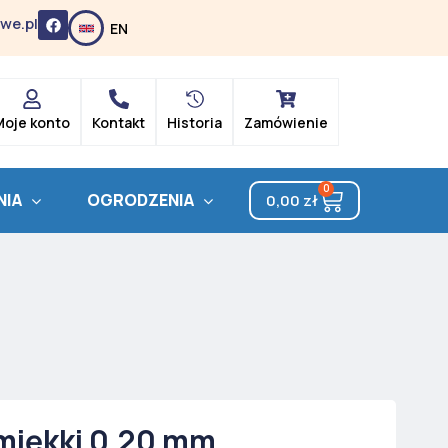
F
we.pl
EN
a
c
e
b
o
o
k
Moje konto
Kontakt
Historia
Zamówienie
0
Cart
NIA
OGRODZENIA
0,00
zł
miękki 0,20 mm