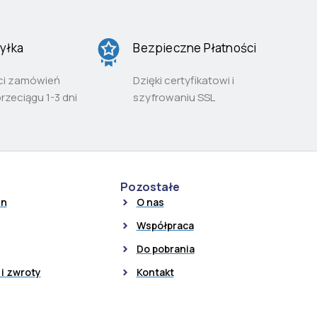
yłka
Bezpieczne Płatności
ci zamówień
Dzięki certyfikatowi i
przeciągu 1-3 dni
szyfrowaniu SSL
Pozostałe
in
O nas
Współpraca
Do pobrania
i zwroty
Kontakt