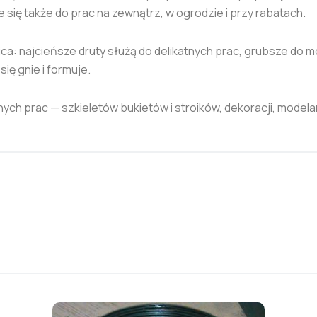
się także do prac na zewnątrz, w ogrodzie i przy rabatach.
: najcieńsze druty służą do delikatnych prac, grubsze do mo
ię gnie i formuje.
nych prac — szkieletów bukietów i stroików, dekoracji, model