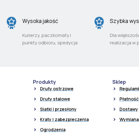
Wysoka jakość
Szybka wys
Kurierzy, paczkomaty i
Dla większoś
punkty odbioru, spedycja
realizacja w 
Produkty
Sklep
Druty ostrzowe
Regulam
Druty stalowe
Płatność
Siatki i przesłony
Dostawy
Kraty i zabezpieczenia
Wymiana 
Ogrodzenia