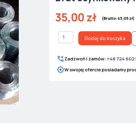
35,00
zł
(Brutto:
43,05
zł
)
ilość
Dodaj do koszyka
Drut
ocynkowany
miękki
0,20
Zadzwoń i zamów:
+48 724 602
mm
W swojej ofercie posiadamy prod