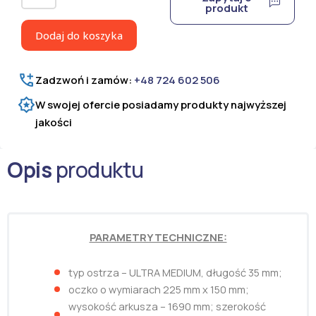
Siatka
produkt
ostrzowa
Ultra
Dodaj do koszyka
Medium
H=1690
mm
Zadzwoń i zamów:
+48 724 602 506
W swojej ofercie posiadamy produkty najwyższej
jakości
Opis
produktu
PARAMETRY TECHNICZNE:
typ ostrza – ULTRA MEDIUM, długość 35 mm;
oczko o wymiarach 225 mm x 150 mm;
wysokość arkusza – 1690 mm; szerokość