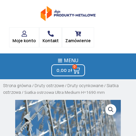
Skip
to
content
Moje konto
Kontakt
Zamówienie
MENU
0
Cart
0,00
zł
Strona główna
/
Druty ostrzowe
/
Druty ocynkowane
/
Siatka
ostrzowa
/ Siatka ostrzowa Ultra Medium H=1690 mm