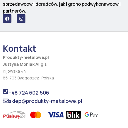
sprzedawców i doradców, jak i grono podwykonawców i
partnerów.
F
I
a
n
c
s
e
t
b
a
o
g
o
r
Kontakt
k
a
m
Produkty-metalowe.pl
Justyna Moniak Aligis
Kijowska 44
85-703 Bydgoszcz; Polska
+48 724 602 506
sklep@produkty-metalowe.pl