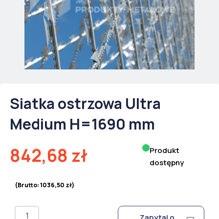
Siatka ostrzowa Ultra
Medium H=1690 mm
842,68
zł
Produkt
dostępny
(Brutto:
1036,50
zł
)
ilość
Zapytaj o