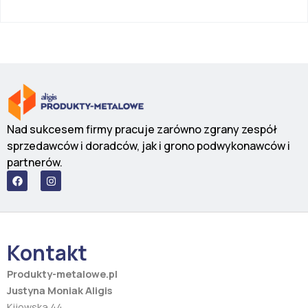
Nad sukcesem firmy pracuje zarówno zgrany zespół
sprzedawców i doradców, jak i grono podwykonawców i
partnerów.
F
I
a
n
c
s
e
t
b
a
o
g
o
r
Kontakt
k
a
m
Produkty-metalowe.pl
Justyna Moniak Aligis
Kijowska 44