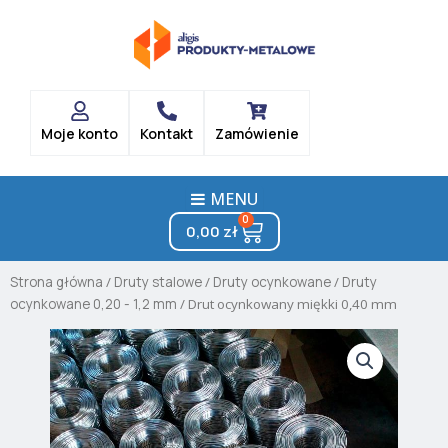
Skip
to
content
Moje konto
Kontakt
Zamówienie
MENU
0
Cart
0,00
zł
Strona główna
/
Druty stalowe
/
Druty ocynkowane
/
Druty
ocynkowane 0,20 - 1,2 mm
/ Drut ocynkowany miękki 0,40 mm