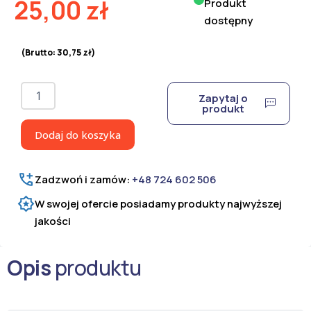
25,00
zł
Produkt
dostępny
(Brutto:
30,75
zł
)
ilość
Zapytaj o
Drut
produkt
ocynkowany
miękki
Dodaj do koszyka
0,40
mm
Zadzwoń i zamów:
+48 724 602 506
W swojej ofercie posiadamy produkty najwyższej
jakości
Opis
produktu