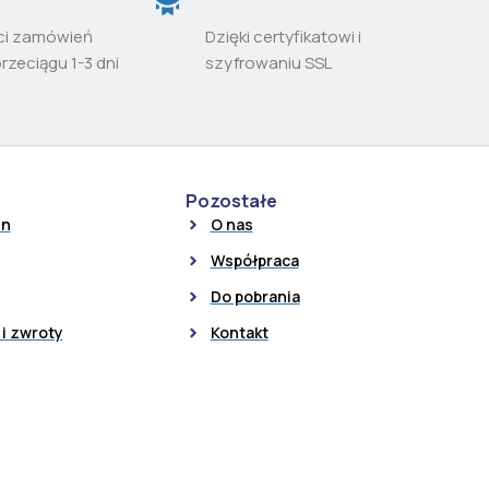
ci zamówień
Dzięki certyfikatowi i
przeciągu 1-3 dni
szyfrowaniu SSL
Pozostałe
in
O nas
Współpraca
Do pobrania
i zwroty
Kontakt