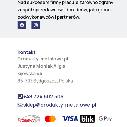
Nad sukcesem firmy pracuje zarówno zgrany
zespół sprzedawców i doradców, jak i grono
podwykonawców i partnerów.
F
I
a
n
c
s
e
t
b
a
o
g
o
r
Kontakt
k
a
m
Produkty-metalowe.pl
Justyna Moniak Aligis
Kijowska 44
85-703 Bydgoszcz; Polska
+48 724 602 506
sklep@produkty-metalowe.pl