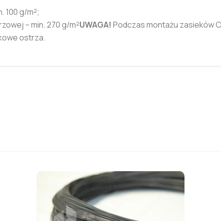
. 100 g/m²;
zowej – min. 270 g/m²
UWAGA!
Podczas montażu zasieków C
tkowe ostrza.