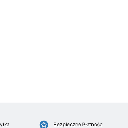
D
yłka
Bezpieczne Płatności