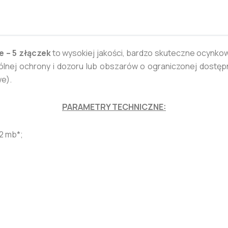
e –
5 złączek
to wysokiej jakości, bardzo skuteczne ocyn
j ochrony i dozoru lub obszarów o ograniczonej dostępnoś
we).
PARAMETRY TECHNICZNE:
12 mb*;