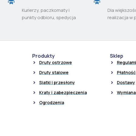
Kurierzy, paczkomaty i
Dla większoś
punkty odbioru, spedycja
realizacja w 
Produkty
Sklep
Druty ostrzowe
Regulam
Druty stalowe
Płatność
Siatki i przesłony
Dostawy
Kraty i zabezpieczenia
Wymiana 
Ogrodzenia