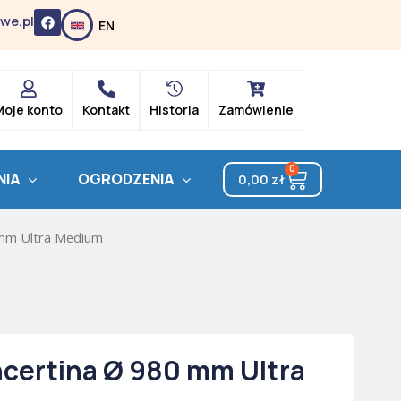
F
we.pl
EN
a
c
e
b
o
o
k
Moje konto
Kontakt
Historia
Zamówienie
0
Cart
NIA
OGRODZENIA
0,00
zł
 mm Ultra Medium
certina Ø 980 mm Ultra