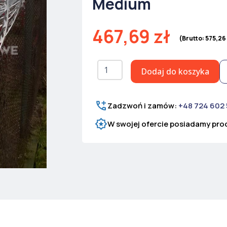
Medium
467,69
zł
(Brutto:
575,26
ilość
Dodaj do koszyka
Drut
ostrzowy
Concertina
Ø
Zadzwoń i zamów:
+48 724 602
980
W swojej ofercie posiadamy prod
mm
Ultra
Medium