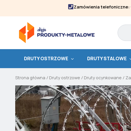
Skip
Zamówienia telefoniczne:
to
content
Search
DRUTY OSTRZOWE
DRUTY STALOWE
Strona główna
/
Druty ostrzowe
/
Druty ocynkowane
/
Za