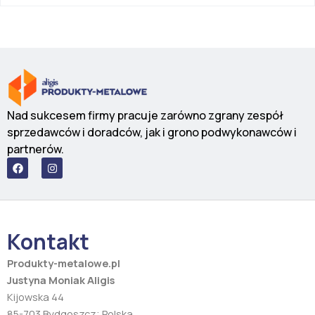
Nad sukcesem firmy pracuje zarówno zgrany zespół
sprzedawców i doradców, jak i grono podwykonawców i
partnerów.
F
I
a
n
c
s
e
t
b
a
o
g
o
r
Kontakt
k
a
m
Produkty-metalowe.pl
Justyna Moniak Aligis
Kijowska 44
85-703 Bydgoszcz; Polska