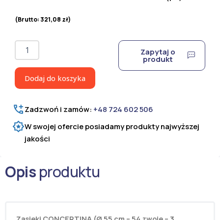
(Brutto:
321,08
zł
)
ilość
Zapytaj o
Drut
produkt
ostrzowy
Concertina
Dodaj do koszyka
Ø
550
mm
Zadzwoń i zamów:
+48 724 602 506
Ultra
Short
W swojej ofercie posiadamy produkty najwyższej
jakości
Opis
produktu
Zasieki CONCERTINA (Ø 55 cm – 54 zwoje –
3