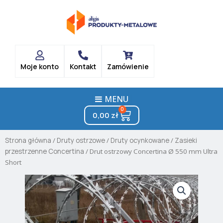
Skip
to
content
Moje konto
Kontakt
Zamówienie
MENU
0
Cart
0,00
zł
Strona główna
/
Druty ostrzowe
/
Druty ocynkowane
/
Zasieki
przestrzenne Concertina
/ Drut ostrzowy Concertina Ø 550 mm Ultra
Short