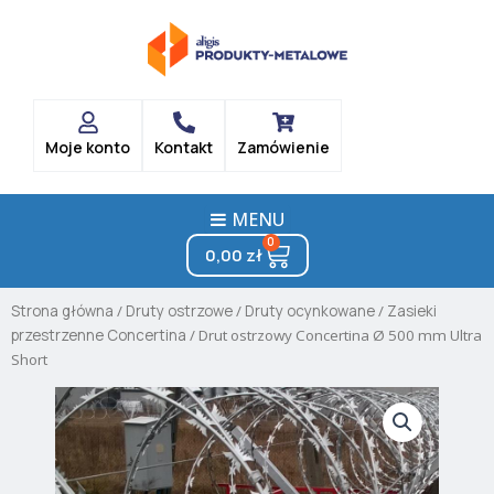
Skip
to
content
Moje konto
Kontakt
Zamówienie
MENU
0
Cart
0,00
zł
Strona główna
/
Druty ostrzowe
/
Druty ocynkowane
/
Zasieki
przestrzenne Concertina
/ Drut ostrzowy Concertina Ø 500 mm Ultra
Short