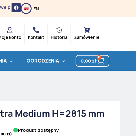
F
we.pl
EN
a
c
e
b
o
o
k
Moje konto
Kontakt
Historia
Zamówienie
0
Cart
NIA
OGRODZENIA
0,00
zł
Ultra Medium H=2815 mm
Produkt dostępny
,80
zł
)