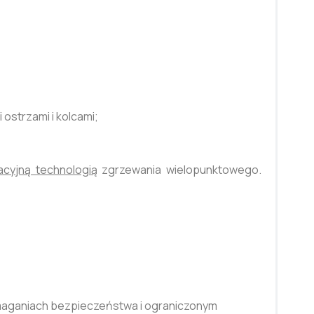
ostrzami i kolcami;
acyjną technologią
zgrzewania wielopunktowego.
maganiach bezpieczeństwa i ograniczonym