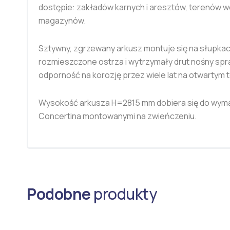
dostępie: zakładów karnych i aresztów, terenów woj
magazynów.
Sztywny, zgrzewany arkusz montuje się na słupkac
rozmieszczone ostrza i wytrzymały drut nośny spr
odporność na korozję przez wiele lat na otwartym t
Wysokość arkusza H=2815 mm dobiera się do wymag
Concertina montowanymi na zwieńczeniu.
Podobne
produkty