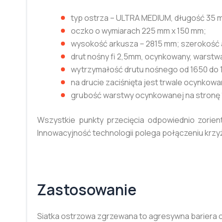
typ ostrza – ULTRA MEDIUM, długość 35 
oczko o wymiarach 225 mm x 150 mm;
wysokość arkusza – 2815 mm; szerokość 
drut nośny fi 2,5mm, ocynkowany, warstwa
wytrzymałość drutu nośnego od 1650 do 
na drucie zaciśnięta jest trwale ocynkow
grubość warstwy ocynkowanej na stronę 1
Wszystkie punkty przecięcia odpowiednio zori
Innowacyjność technologii polega połączeniu krzy
Zastosowanie
Siatka ostrzowa zgrzewana to agresywna bariera