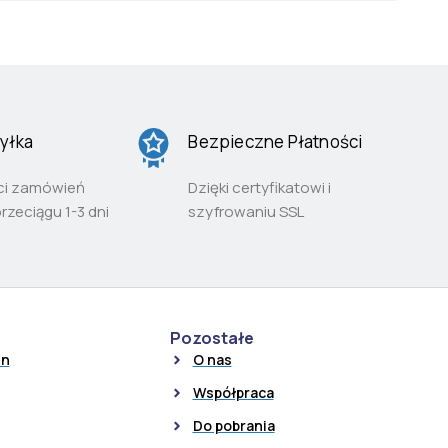
yłka
Bezpieczne Płatności
ci zamówień
Dzięki certyfikatowi i
przeciągu 1-3 dni
szyfrowaniu SSL
Pozostałe
in
O nas
Współpraca
Do pobrania