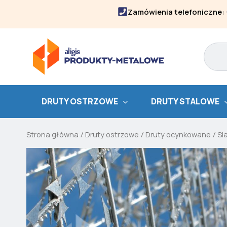
Skip
Zamówienia telefoniczne:
to
content
Search
DRUTY OSTRZOWE
DRUTY STALOWE
Strona główna
/
Druty ostrzowe
/
Druty ocynkowane
/
Si