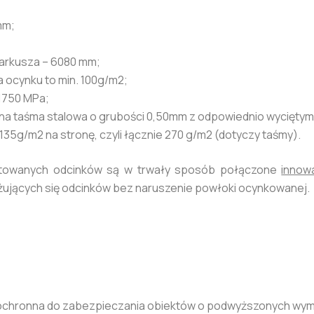
mm;
arkusza – 6080 mm;
 ocynku to min. 100g/m2;
1750 MPa;
ana taśma stalowa o grubości 0,50mm z odpowiednio wyciętymi 
35g/m2 na stronę, czyli łącznie 270 g/m2 (dotyczy taśmy).
entowanych odcinków są w trwały sposób połączone
innow
żujących się odcinków bez naruszenie powłoki ocynkowanej.
 ochronna do zabezpieczania obiektów o podwyższonych wy