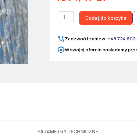
ilość
Dodaj do koszyka
Siatka
ostrzowa
Ultra
Medium
Zadzwoń i zamów:
+48 724 602
H=2815
W swojej ofercie posiadamy prod
mm
PARAMETRY TECHNICZNE: