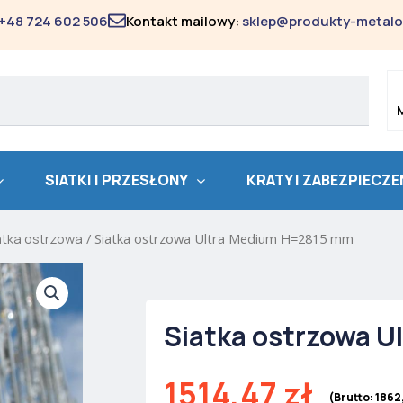
+48 724 602 506
Kontakt mailowy:
sklep@produkty-metalo
SIATKI I PRZESŁONY
KRATY I ZABEZPIECZE
atka ostrzowa
/ Siatka ostrzowa Ultra Medium H=2815 mm
Siatka ostrzowa 
1514,47
zł
(Brutto:
1862