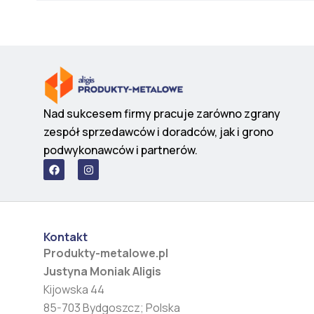
Nad sukcesem firmy pracuje zarówno zgrany
zespół sprzedawców i doradców, jak i grono
podwykonawców i partnerów.
F
I
a
n
c
s
e
t
b
a
o
g
o
r
Kontakt
k
a
m
Produkty-metalowe.pl
Justyna Moniak Aligis
Kijowska 44
85-703 Bydgoszcz; Polska