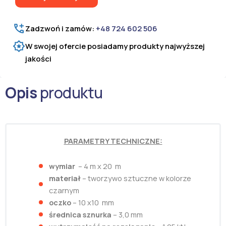
x
10
mm
Zadzwoń i zamów:
+48 724 602 506
W swojej ofercie posiadamy produkty najwyższej
jakości
Opis
produktu
PARAMETRY TECHNICZNE:
wymiar
– 4 m x 20 m
materiał
– tworzywo sztuczne w kolorze
czarnym
oczko
– 10 x10 mm
średnica sznurka
– 3,0 mm