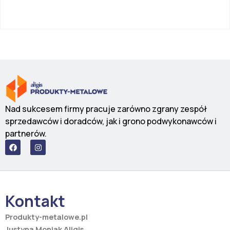
Nad sukcesem firmy pracuje zarówno zgrany zespół
sprzedawców i doradców, jak i grono podwykonawców i
partnerów.
F
I
a
n
c
s
e
t
b
a
o
g
o
r
Kontakt
k
a
m
Produkty-metalowe.pl
Justyna Moniak Aligis