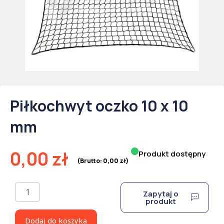
Piłkochwyt oczko 10 x 10
mm
0,00
zł
Produkt dostępny
(Brutto:
0,00
zł
)
ilość
Zapytaj o
Piłkochwyt
produkt
oczko
10
Dodaj do koszyka