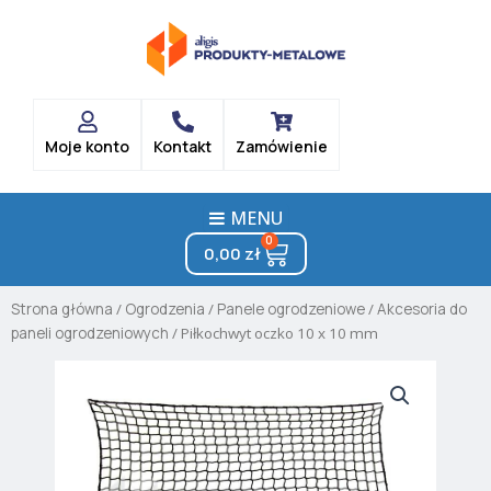
Skip
to
content
Moje konto
Kontakt
Zamówienie
MENU
0
Cart
0,00
zł
Strona główna
/
Ogrodzenia
/
Panele ogrodzeniowe
/
Akcesoria do
paneli ogrodzeniowych
/ Piłkochwyt oczko 10 x 10 mm