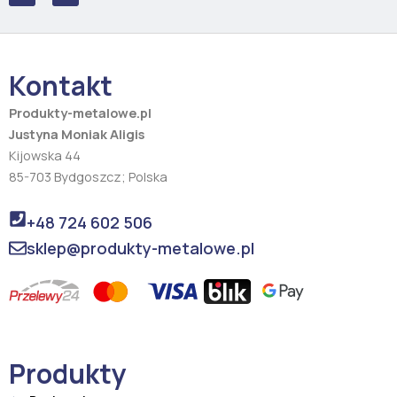
c
s
e
t
b
a
o
g
o
r
Kontakt
k
a
m
Produkty-metalowe.pl
Justyna Moniak Aligis
Kijowska 44
85-703 Bydgoszcz; Polska
+48 724 602 506
sklep@produkty-metalowe.pl
Produkty