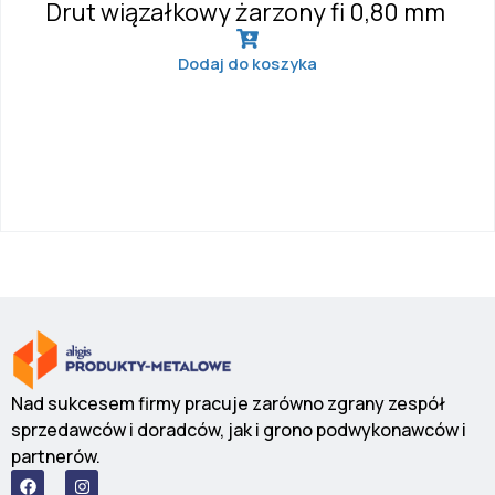
Drut wiązałkowy żarzony fi 0,80 mm
Dodaj do koszyka
Nad sukcesem firmy pracuje zarówno zgrany zespół
sprzedawców i doradców, jak i grono podwykonawców i
partnerów.
F
I
a
n