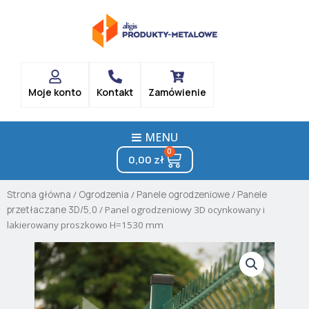
Skip
to
content
Moje konto
Kontakt
Zamówienie
MENU
0
Cart
0,00
zł
Strona główna
/
Ogrodzenia
/
Panele ogrodzeniowe
/
Panele
przetłaczane 3D/5,0
/ Panel ogrodzeniowy 3D ocynkowany i
lakierowany proszkowo H=1530 mm