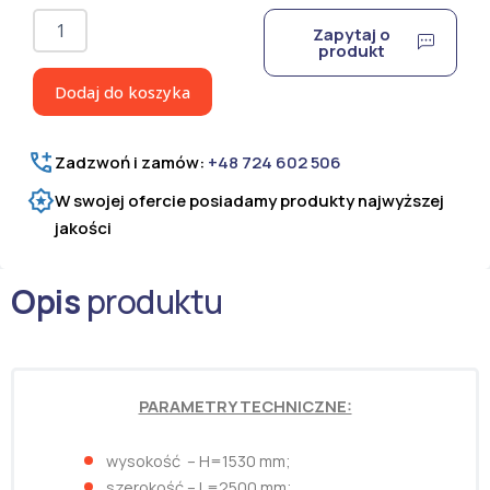
ilość
Zapytaj o
Panel
produkt
ogrodzeniowy
3D
Dodaj do koszyka
ocynkowany
i
lakierowany
Zadzwoń i zamów:
+48 724 602 506
proszkowo
H=1530
W swojej ofercie posiadamy produkty najwyższej
mm
jakości
Opis
produktu
PARAMETRY TECHNICZNE:
wysokość – H=1530 mm;
szerokość – L=2500 mm;