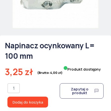
Napinacz ocynkowany L=
100 mm
3,25
zł
Produkt dostępny
(Brutto:
4,00
zł
)
ilość
Zapytaj o
Napinacz
produkt
ocynkowany
L=
Dodaj do koszyka
100
mm