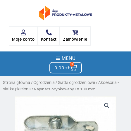
Skip
to
content
Moje konto
Kontakt
Zamówienie
MENU
0
Cart
0,00
zł
Strona główna
/
Ogrodzenia
/
Siatki ogrodzeniowe
/
Akcesoria -
siatka pleciona
/ Napinacz ocynkowany L= 100 mm