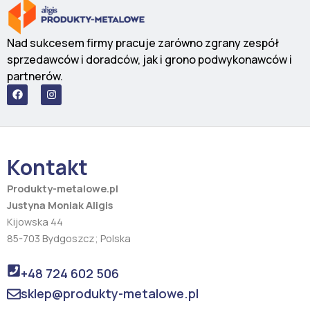
Nad sukcesem firmy pracuje zarówno zgrany zespół
sprzedawców i doradców, jak i grono podwykonawców i
partnerów.
F
I
a
n
c
s
e
t
b
a
o
g
o
r
Kontakt
k
a
m
Produkty-metalowe.pl
Justyna Moniak Aligis
Kijowska 44
85-703 Bydgoszcz; Polska
+48 724 602 506
sklep@produkty-metalowe.pl