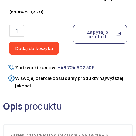
(Brutto:
259,35
zł
)
ilość
Zapytaj o
Dut
produkt
ostrzowy
Concertina
Dodaj do koszyka
fi
400
mm
Zadzwoń i zamów:
+48 724 602 506
Ultra
Short
W swojej ofercie posiadamy produkty najwyższej
jakości
Opis
produktu
Zasieki CONCERTINA (Ø 40 cm – 54 zwoje –
3