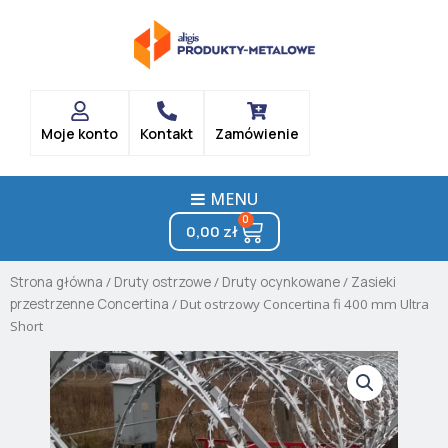
Skip
to
content
Moje konto
Kontakt
Zamówienie
MENU
0
Cart
0,00
zł
Strona główna
/
Druty ostrzowe
/
Druty ocynkowane
/
Zasieki
przestrzenne Concertina
/ Dut ostrzowy Concertina fi 400 mm Ultra
Short