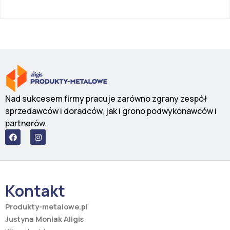
Nad sukcesem firmy pracuje zarówno zgrany zespół
sprzedawców i doradców, jak i grono podwykonawców i
partnerów.
F
I
a
n
c
s
e
t
b
a
o
g
o
r
Kontakt
k
a
m
Produkty-metalowe.pl
Justyna Moniak Aligis