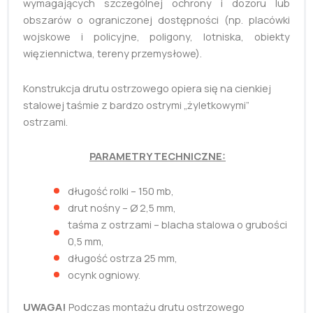
wymagających szczególnej ochrony i dozoru lub
obszarów o ograniczonej dostępności (np. placówki
wojskowe i policyjne, poligony, lotniska, obiekty
więziennictwa, tereny przemysłowe).
Konstrukcja drutu ostrzowego opiera się na cienkiej
stalowej taśmie z bardzo ostrymi „żyletkowymi”
ostrzami.
PARAMETRY TECHNICZNE:
długość rolki – 150 mb,
drut nośny – Ø 2,5 mm,
taśma z ostrzami – blacha stalowa o grubości
0,5 mm,
długość ostrza 25 mm,
ocynk ogniowy.
UWAGA!
Podczas montażu drutu ostrzowego