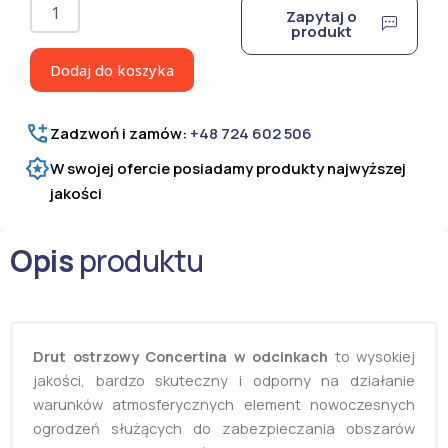
ilość
Zapytaj o
Drut
produkt
ostrzowy
prosty
Dodaj do koszyka
Ultra
Short
150
Zadzwoń i zamów:
+48 724 602 506
mb
W swojej ofercie posiadamy produkty najwyższej
jakości
Opis
produktu
Drut ostrzowy Concertina w odcinkach
to wysokiej
jakości, bardzo skuteczny i odporny na działanie
warunków atmosferycznych element nowoczesnych
ogrodzeń służących do zabezpieczania obszarów