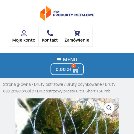
Skip
to
content
Moje konto
Kontakt
Zamówienie
MENU
0
Cart
0,00
zł
Strona główna
/
Druty ostrzowe
/
Druty ocynkowane
/
Druty
ostrzowe proste
/ Drut ostrzowy prosty Ultra Short 150 mb