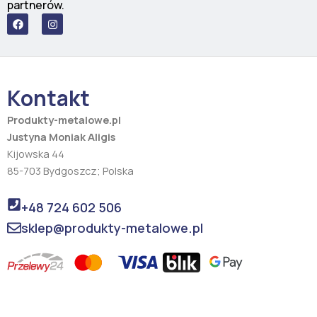
partnerów.
F
I
a
n
c
s
e
t
b
a
o
g
o
r
Kontakt
k
a
m
Produkty-metalowe.pl
Justyna Moniak Aligis
Kijowska 44
85-703 Bydgoszcz; Polska
+48 724 602 506
sklep@produkty-metalowe.pl