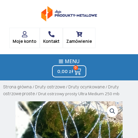
Skip
to
content
Moje konto
Kontakt
Zamówienie
MENU
0
Cart
0,00
zł
Strona główna
/
Druty ostrzowe
/
Druty ocynkowane
/
Druty
ostrzowe proste
/ Drut ostrzowy prosty Ultra Medium 250 mb