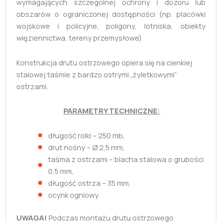
wymagających szczególnej ochrony i dozoru lub
obszarów o ograniczonej dostępności (np. placówki
wojskowe i policyjne, poligony, lotniska, obiekty
więziennictwa, tereny przemysłowe).
Konstrukcja drutu ostrzowego opiera się na cienkiej
stalowej taśmie z bardzo ostrymi „żyletkowymi”
ostrzami.
PARAMETRY TECHNICZNE:
długość rolki – 250 mb,
drut nośny – Ø 2,5 mm,
taśma z ostrzami – blacha stalowa o grubości
0,5 mm,
długość ostrza – 35 mm,
ocynk ogniowy.
UWAGA!
Podczas montażu drutu ostrzowego