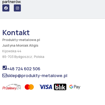
partnerów.
F
I
a
n
c
s
e
t
b
a
o
g
o
r
Kontakt
k
a
m
Produkty-metalowe.pl
Justyna Moniak Aligis
Kijowska 44
85-703 Bydgoszcz; Polska
+48 724 602 506
sklep@produkty-metalowe.pl