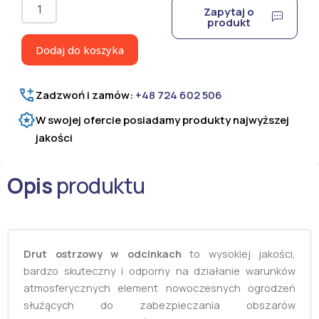
ilość
Zapytaj o
Drut
produkt
ostrzowy
prosty
Dodaj do koszyka
Ultra
Medium
250
Zadzwoń i zamów:
+48 724 602 506
mb
W swojej ofercie posiadamy produkty najwyższej
jakości
Opis
produktu
Drut ostrzowy w odcinkach
to wysokiej jakości,
bardzo skuteczny i odporny na działanie warunków
atmosferycznych element nowoczesnych ogrodzeń
służących do zabezpieczania obszarów