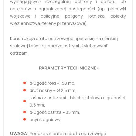
wymagających szczególnej ochrony i dozoru lub
obszarów o ograniczonej dostępności (np. placówki
wojskowe i policyjne, poligony, lotniska, obiekty
więziennictwa, tereny przemysłowe).
Konstrukcja drutu ostrzowego opiera się na cienkiej
stalowej taśmie z bardzo ostrymi „żyletkowymi”
ostrzami.
PARAMETRY TECHNICZNE:
długość rolki – 150 mb,
drut nośny – Ø 2,5 mm,
taśma z ostrzami – blacha stalowa o grubości
0,5 mm,
długość ostrza – 35 mm,
ocynk ogniowy.
UWAGA!
Podczas montażu drutu ostrzowego