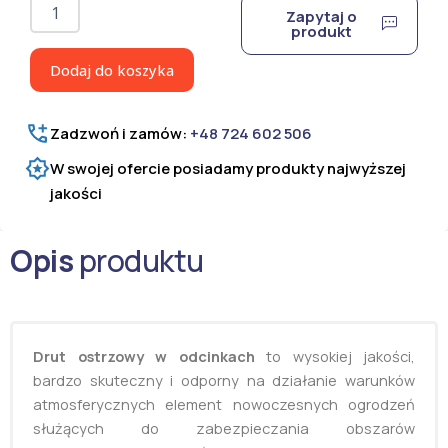
ilość
Zapytaj o
Drut
produkt
ostrzowy
prosty
Dodaj do koszyka
Ultra
Medium
150
Zadzwoń i zamów:
+48 724 602 506
mb
W swojej ofercie posiadamy produkty najwyższej
jakości
Opis
produktu
Drut ostrzowy w odcinkach
to wysokiej jakości,
bardzo skuteczny i odporny na działanie warunków
atmosferycznych element nowoczesnych ogrodzeń
służących do zabezpieczania obszarów