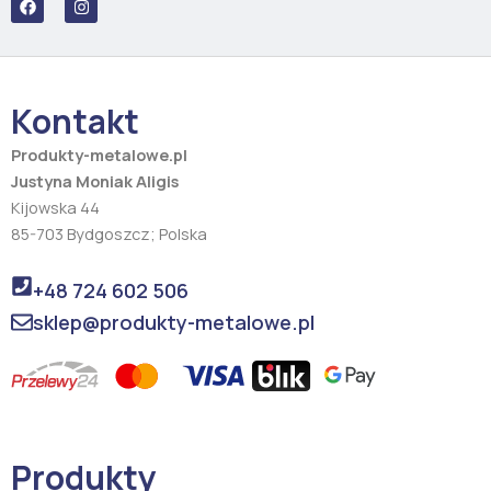
a
n
c
s
e
t
b
a
o
g
o
r
Kontakt
k
a
m
Produkty-metalowe.pl
Justyna Moniak Aligis
Kijowska 44
85-703 Bydgoszcz; Polska
+48 724 602 506
sklep@produkty-metalowe.pl
Produkty