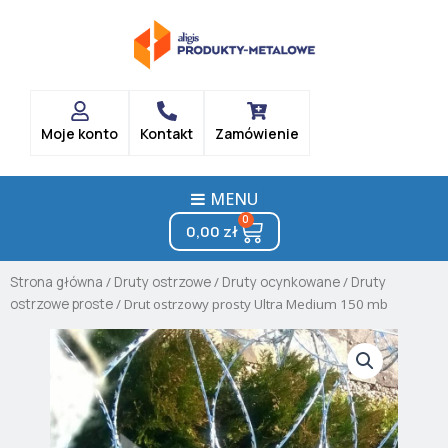
Skip
to
content
Moje konto
Kontakt
Zamówienie
MENU
0
Cart
0,00
zł
Strona główna
/
Druty ostrzowe
/
Druty ocynkowane
/
Druty
ostrzowe proste
/ Drut ostrzowy prosty Ultra Medium 150 mb