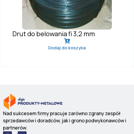
Drut do belowania fi 3,2 mm
Dodaj do koszyka
Nad sukcesem firmy pracuje zarówno zgrany zespół
sprzedawców i doradców, jak i grono podwykonawców i
partnerów.
F
I