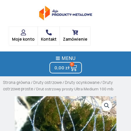
Skip
to
content
Moje konto
Kontakt
Zamówienie
MENU
0
Cart
0,00
zł
Strona główna
/
Druty ostrzowe
/
Druty ocynkowane
/
Druty
ostrzowe proste
/ Drut ostrzowy prosty Ultra Medium 100 mb