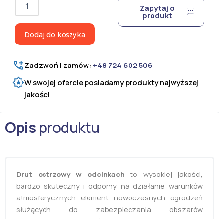
ilość
Zapytaj o
Drut
produkt
ostrzowy
prosty
Dodaj do koszyka
Ultra
Medium
100
Zadzwoń i zamów:
+48 724 602 506
mb
W swojej ofercie posiadamy produkty najwyższej
jakości
Opis
produktu
Drut ostrzowy w odcinkach
to wysokiej jakości,
bardzo skuteczny i odporny na działanie warunków
atmosferycznych element nowoczesnych ogrodzeń
służących do zabezpieczania obszarów