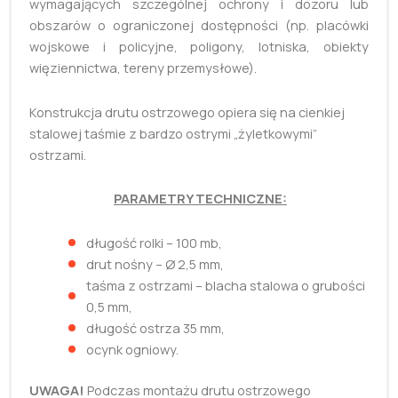
wymagających szczególnej ochrony i dozoru lub
obszarów o ograniczonej dostępności (np. placówki
wojskowe i policyjne, poligony, lotniska, obiekty
więziennictwa, tereny przemysłowe).
Konstrukcja drutu ostrzowego opiera się na cienkiej
stalowej taśmie z bardzo ostrymi „żyletkowymi”
ostrzami.
PARAMETRY TECHNICZNE:
długość rolki – 100 mb,
drut nośny – Ø 2,5 mm,
taśma z ostrzami – blacha stalowa o grubości
0,5 mm,
długość ostrza 35 mm,
ocynk ogniowy.
UWAGA!
Podczas montażu drutu ostrzowego