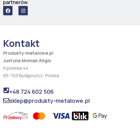
partnerów.
F
I
a
n
c
s
e
t
b
a
o
g
o
r
Kontakt
k
a
m
Produkty-metalowe.pl
Justyna Moniak Aligis
Kijowska 44
85-703 Bydgoszcz; Polska
+48 724 602 506
sklep@produkty-metalowe.pl