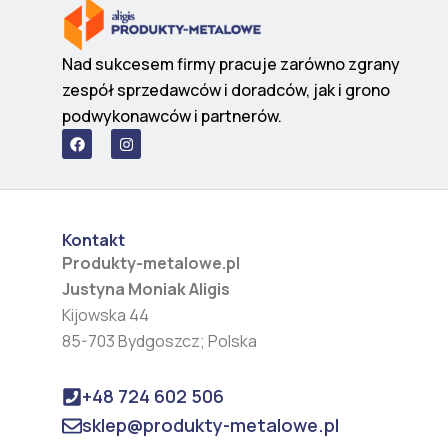
Nad sukcesem firmy pracuje zarówno zgrany
zespół sprzedawców i doradców, jak i grono
podwykonawców i partnerów.
F
I
a
n
c
s
e
t
b
a
o
g
o
r
Kontakt
k
a
m
Produkty-metalowe.pl
Justyna Moniak Aligis
Kijowska 44
85-703 Bydgoszcz; Polska
+48 724 602 506
sklep@produkty-metalowe.pl