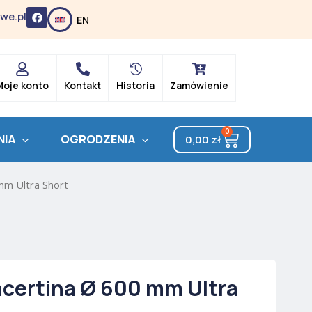
F
we.pl
EN
a
c
e
b
o
o
k
Moje konto
Kontakt
Historia
Zamówienie
0
Cart
NIA
OGRODZENIA
0,00
zł
mm Ultra Short
certina Ø 600 mm Ultra