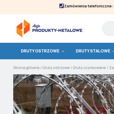
Skip
Zamówienia telefoniczne:
to
content
Search
DRUTY OSTRZOWE
DRUTY STALOWE
Strona główna
/
Druty ostrzowe
/
Druty ocynkowane
/
Za