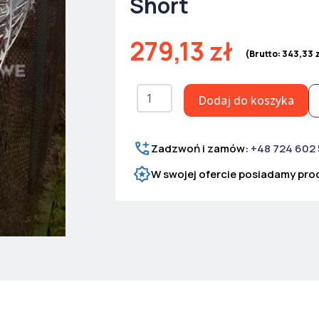
Short
279,13
zł
(Brutto:
343,33
ilość
Dodaj do koszyka
Drut
ostrzowy
Concertina
Ø
Zadzwoń i zamów:
+48 724 602
600
W swojej ofercie posiadamy prod
mm
Ultra
Short