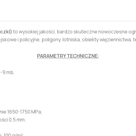
ączki)
to wysokiej jakości, bardzo skuteczne nowoczesne o
kowe i policyjne, poligony, lotniska, obiekty więziennictwa,
PARAMETRY TECHNICZNE:
8-9 mb,
nie 1650-1750 MPa;
ości 0,5 mm;
. 100 g/m²;