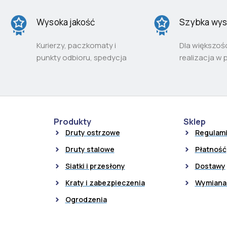
Wysoka jakość
Szybka wys
Kurierzy, paczkomaty i
Dla większoś
punkty odbioru, spedycja
realizacja w 
Produkty
Sklep
Druty ostrzowe
Regulam
Druty stalowe
Płatność
Siatki i przesłony
Dostawy
Kraty i zabezpieczenia
Wymiana 
Ogrodzenia