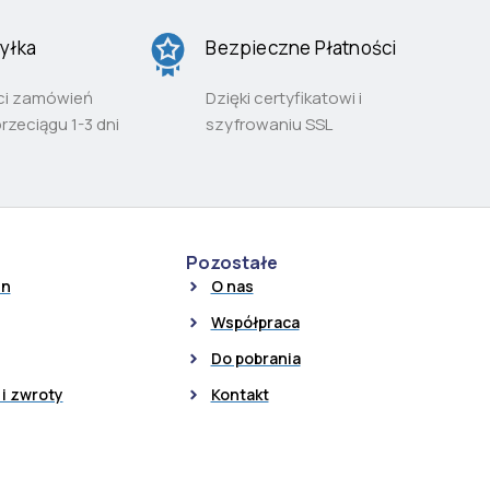
yłka
Bezpieczne Płatności
ci zamówień
Dzięki certyfikatowi i
przeciągu 1-3 dni
szyfrowaniu SSL
Pozostałe
in
O nas
Współpraca
Do pobrania
i zwroty
Kontakt