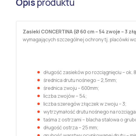
Opis
produktu
Zasieki CONCERTINA (Ø 60 cm – 54 zwoje –
3 zł
wymagających szczególnej ochrony tj. placówki wojs
długość zasieków po rozciągnięciu – ok. 
średnica drutu nośnego – 2,5mm;
średnica zwoju – 600mm;
liczba zwojów – 54;
liczba szeregów złączek w zwoju – 3;
wytrzymałość drutu nośnego na rozciąga
taśma z ostrzami – blacha stalowa o grub
długość ostrza – 25 mm;
grubość warstwy ocynkowanej drutu – min