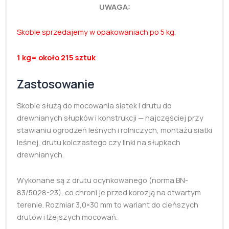
UWAGA:
Skoble sprzedajemy w opakowaniach po 5 kg.
1 kg= około 215 sztuk
Zastosowanie
Skoble służą do mocowania siatek i drutu do
drewnianych słupków i konstrukcji — najczęściej przy
stawianiu ogrodzeń leśnych i rolniczych, montażu siatki
leśnej, drutu kolczastego czy linki na słupkach
drewnianych.
Wykonane są z drutu ocynkowanego (norma BN-
83/5028-23), co chroni je przed korozją na otwartym
terenie. Rozmiar 3,0×30 mm to wariant do cieńszych
drutów i lżejszych mocowań.