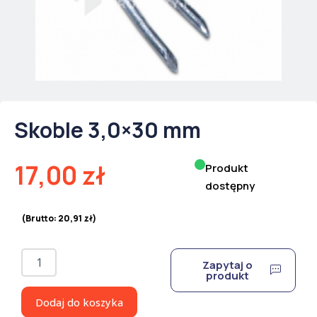
Skoble 3,0×30 mm
17,00
zł
Produkt
dostępny
(Brutto:
20,91
zł
)
ilość
Zapytaj o
Skoble
produkt
3,0x30
mm
Dodaj do koszyka