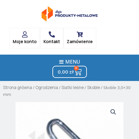
Skip
to
content
Moje konto
Kontakt
Zamówienie
MENU
0
Cart
0,00
zł
Strona główna
/
Ogrodzenia
/
Siatki leśne
/
Skoble
/ Skoble 3,0×30
mm