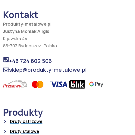
o
g
o
r
Kontakt
k
a
m
Produkty-metalowe.pl
Justyna Moniak Aligis
Kijowska 44
85-703 Bydgoszcz; Polska
+48 724 602 506
sklep@produkty-metalowe.pl
Produkty
Druty ostrzowe
Druty stalowe