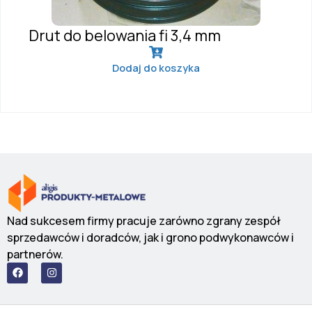
Drut do belowania fi 3,4 mm
Dodaj do koszyka
Nad sukcesem firmy pracuje zarówno zgrany zespół
sprzedawców i doradców, jak i grono podwykonawców i
partnerów.
F
I
a
n
c
s
e
t
b
a