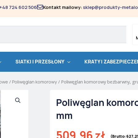
+48 724 602 506
Kontakt mailowy:
sklep@produkty-metalo
SIATKI I PRZESŁONY
KRATY I ZABEZPIECZE
nowe
/
Poliwęglan komorowy
/ Poliwęglan komorowy bezbarwny, g
Poliwęglan komor
mm
509,96
zł
(Brutto:
627,2