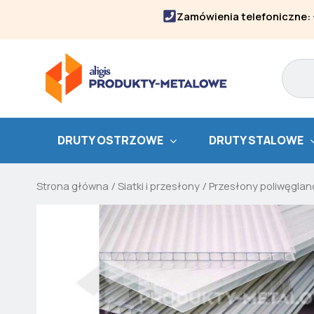
Skip
Zamówienia telefoniczne:
to
content
Search
DRUTY OSTRZOWE
DRUTY STALOWE
Strona główna
/
Siatki i przesłony
/
Przesłony poliwęgla