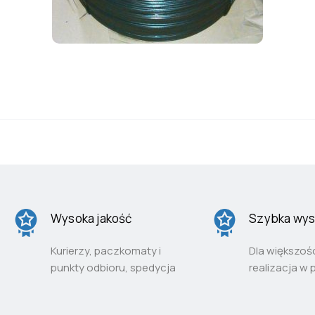
Wysoka jakość
Szybka wys
Kurierzy, paczkomaty i
Dla większoś
punkty odbioru, spedycja
realizacja w 