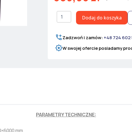
ilość
Dodaj do koszyka
Poliwęglan
komorowy
bezbarwny,
grubość
Zadzwoń i zamów:
+48 724 602
8
W swojej ofercie posiadamy prod
mm
PARAMETRY TECHNICZNE:
00×6000 mm,