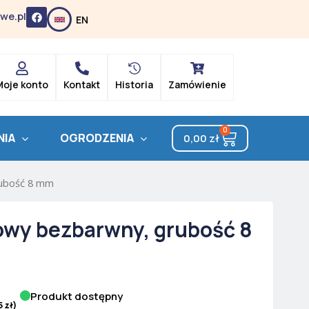
F
we.pl
EN
a
c
e
b
o
o
k
Moje konto
Kontakt
Historia
Zamówienie
0
Cart
NIA
OGRODZENIA
0,00
zł
rubość 8 mm
owy bezbarwny, grubość 8
Produkt dostępny
5
zł
)