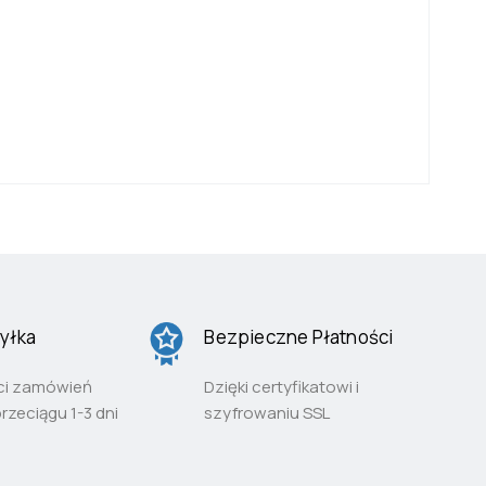
D
yłka
Bezpieczne Płatności
ci zamówień
Dzięki certyfikatowi i
przeciągu 1-3 dni
szyfrowaniu SSL