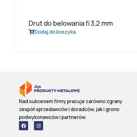
Drut do belowania fi 3,2 mm
Dodaj do koszyka
Nad sukcesem firmy pracuje zarówno zgrany
zespół sprzedawców i doradców, jak i grono
podwykonawców i partnerów.
F
I
a
n
c
s
e
t