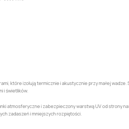
i, które izolują termicznie i akustycznie przy małej wadze. St
 i świetlików.
unki atmosferyczne i zabezpieczony warstwą UV od strony na
ych zadaszeń i mniejszych rozpiętości.