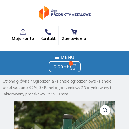
Skip
to
content
Moje konto
Kontakt
Zamówienie
MENU
0
Cart
0,00
zł
Strona główna
/
Ogrodzenia
/
Panele ogrodzeniowe
/
Panele
przetłaczane 3D/4,0
/ Panel ogrodzeniowy 3D ocynkowany i
lakierowany proszkowo H=1530 mm