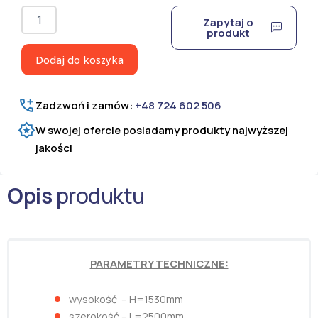
ilość
Zapytaj o
Panel
produkt
ogrodzeniowy
3D
Dodaj do koszyka
ocynkowany
i
lakierowany
Zadzwoń i zamów:
+48 724 602 506
proszkowo
H=1530
W swojej ofercie posiadamy produkty najwyższej
mm
jakości
Opis
produktu
PARAMETRY TECHNICZNE:
wysokość – H=1530mm
szerokość – L=2500mm