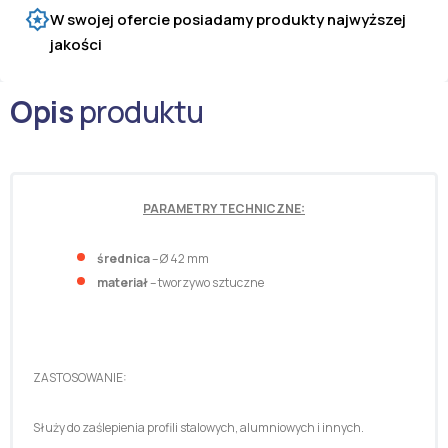
W swojej ofercie posiadamy produkty najwyższej
jakości
Opis
produktu
PARAMETRY TECHNICZNE:
średnica
– Ø 42 mm
materiał
– tworzywo sztuczne
ZASTOSOWANIE:
Służy do zaślepienia profili stalowych, alumniowych i innych.