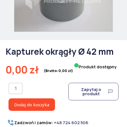
Kapturek okrągły Ø 42 mm
0,00
zł
Produkt dostępny
(Brutto:
0,00
zł
)
ilość
Zapytaj o
Kapturek
produkt
okrągły
Ø
Dodaj do koszyka
42
mm
Zadzwoń i zamów:
+48 724 602 506