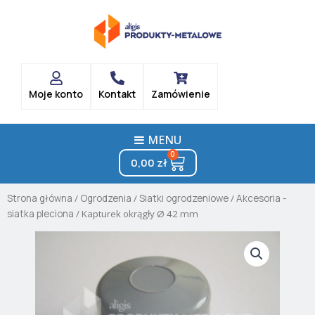
Skip
to
content
Moje konto
Kontakt
Zamówienie
MENU
0
Cart
0,00
zł
Strona główna
/
Ogrodzenia
/
Siatki ogrodzeniowe
/
Akcesoria -
siatka pleciona
/ Kapturek okrągły Ø 42 mm