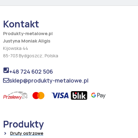
e
t
b
a
o
g
o
r
Kontakt
k
a
m
Produkty-metalowe.pl
Justyna Moniak Aligis
Kijowska 44
85-703 Bydgoszcz; Polska
+48 724 602 506
sklep@produkty-metalowe.pl
Produkty
Druty ostrzowe