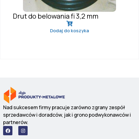
Drut do belowania fi 3,2 mm
Dodaj do koszyka
Nad sukcesem firmy pracuje zarówno zgrany zespół
sprzedawców i doradców, jak i grono podwykonawców i
partnerów.
F
I
a
n
c
s