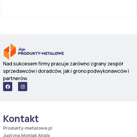
Nad sukcesem firmy pracuje zarówno zgrany zespół
sprzedawców i doradców, jak i grono podwykonawców i
partnerów.
F
I
a
n
c
s
e
t
b
a
o
g
o
r
Kontakt
k
a
m
Produkty-metalowe.pl
Justyna Moniak Aligis