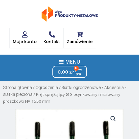
Skip
to
content
Moje konto
Kontakt
Zamówienie
MENU
0
Cart
0,00
zł
Strona główna
/
Ogrodzenia
/
Siatki ogrodzeniowe
/
Akcesoria -
siatka pleciona
/ Pręt sprężający Ø 8 ocynkowany i malowany
proszkowo H= 1550 mm