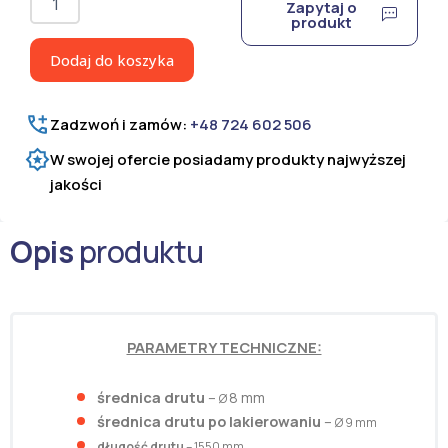
Zapytaj o
Pręt
produkt
sprężający
Ø
Dodaj do koszyka
8
ocynkowany
i
Zadzwoń i zamów:
+48 724 602 506
malowany
proszkowo
W swojej ofercie posiadamy produkty najwyższej
H=
jakości
1550
mm
Opis
produktu
PARAMETRY TECHNICZNE:
średnica drutu
–
8 mm
Ø
średnica drutu po lakierowaniu
–
Ø 9 mm
długość drutu
– 1550 mm