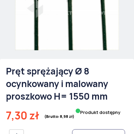
Pręt sprężający Ø 8
ocynkowany i malowany
proszkowo H= 1550 mm
7,30
zł
Produkt dostępny
(Brutto:
8,98
zł
)
ilość