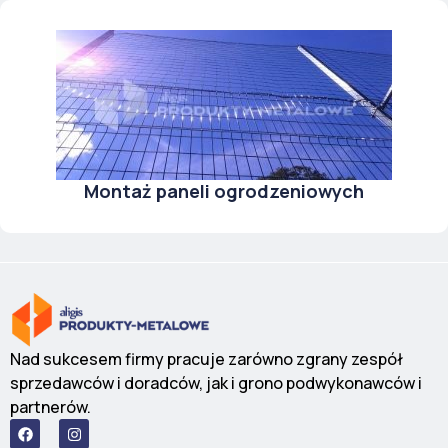
Montaż paneli ogrodzeniowych
Nad sukcesem firmy pracuje zarówno zgrany zespół
sprzedawców i doradców, jak i grono podwykonawców i
partnerów.
F
I
a
n