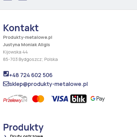
c
s
e
t
b
a
o
g
o
r
Kontakt
k
a
m
Produkty-metalowe.pl
Justyna Moniak Aligis
Kijowska 44
85-703 Bydgoszcz; Polska
+48 724 602 506
sklep@produkty-metalowe.pl
Produkty
Druty ostrzowe